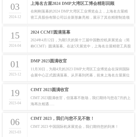
上海名古屋2024 DMP大湾区工博会精彩回顾
03
在刚刚落幕的2024 DMP大湾区工业博览会上，上海名古屋精
2024-12
密工具股份有限公司以全新形象亮相，展示了其在精密制造领
域的最新成果。
2024 CCMT圆满落幕
15
2024年4月12日，为期5天的第十三届中国数控机床展览会（简
2024-04
称CCMT）圆满落幕。在这5天展览中，上海名古屋精密工具股
份有限公司（简称上海名古屋）一直处于繁忙的状态，我们展
出了最新的产品和技术，吸引了众多国内外的参观者和业界人
DMP 2023圆满收官
01
士。现在，让我们一起来回顾上海名古屋展位的精彩瞬间吧！
11月30日，为期4天的2023 DMP大湾区工业博览会在深圳国际
2023-12
会展中心正式圆满落幕。从开幕到闭幕，前来上海名古屋展位
咨询、参观、洽谈的新老朋友络绎不绝。
CIMT 2023圆满收官
19
CIMT 2023圆满收官，但落幕不散场，我们期待与您在7月的上
2023-04
海再次相遇......
CIMT 2023，我们与您不见不散！
06
CIMT 2023 中国国际机床展览会，我们期待您的到来！
2023-03