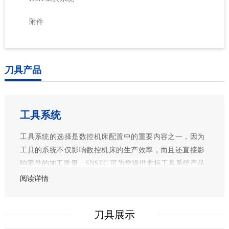
附件
刀具产品
工具系统
工具系统的选择是数控机床配置中的重要内容之一，因为
工具的系统不仅影响数控机床的生产效率，而且还直接影
响零件的加工质量。SNSTC 可为您提供非标工具系统产品
的定制化服务，根据数控机床（或加工中心）的性能与数
阅读详情
控加工工艺的特点优化刀具与刀柄系统，帮助您在加工过
程中取得事半功倍的效果。
刀具展示