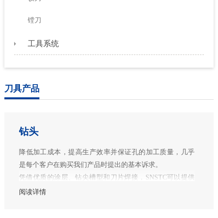
镗刀
工具系统
刀具产品
钻头
降低加工成本，提高生产效率并保证孔的加工质量，几乎
是每个客户在购买我们产品时提出的基本诉求。
凭借优质的涂层、钻尖槽型和刀片焊接，SNSTC可以提供
适合客户使用的优质钻头以及钻削方案，帮助客户改善钻
阅读详情
削效果，加工出高质量的孔。