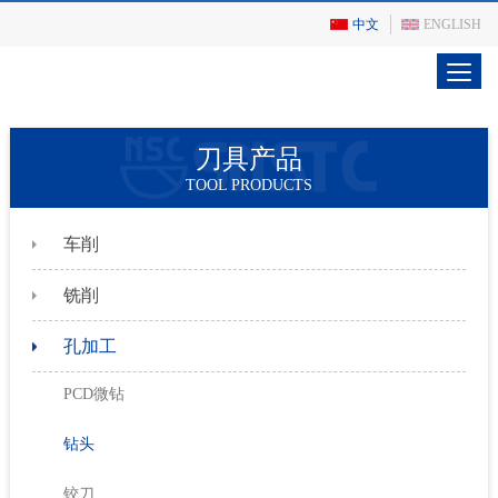
中文
ENGLISH
刀具产品
TOOL PRODUCTS
车削
铣削
孔加工
PCD微钻
钻头
铰刀