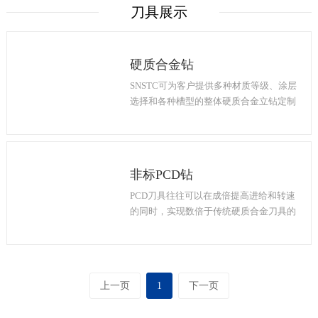
刀具展示
硬质合金钻
SNSTC可为客户提供多种材质等级、涂层
选择和各种槽型的整体硬质合金立钻定制
服务，为客户量身打造适合的孔加工刀
具，使其在切削加工铝合金、特种合金、
复合材料等材料时，获得更佳的切削效
果，并确保在加工多种工件材料时也能实
非标PCD钻
现更高的可靠性和较长的刀具寿命。
PCD刀具往往可以在成倍提高进给和转速
的同时，实现数倍于传统硬质合金刀具的
使用寿命，使客户在成本和效率上同时获
得改善。SNSTC为客户提供优质的PCD孔
加工刀具，为客户节省每一分开支。
上一页
1
下一页