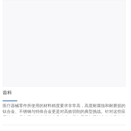
医疗器械的质量。
齿科
医疗器械零件所使用的材料精度要求非常高，高度耐腐蚀和耐磨损的
钛合金、不锈钢与特殊合金更是对高效切削的典型挑战。针对这些应
用特点，我们开发了先进的刀具技术。我们用于加工植入物的零件解
决方案是确保工艺安全性并提高生产率的直接方法。