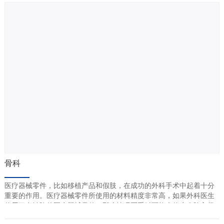
入物的零件解决方案是确保工艺安全性并提高生产率的直接
方法。SNSTC雄厚的刀具机械加工和磨削技术，高端的制造
设备和检测设备，以及专业的质量体系，真正为客户提供“安
全、精密、高效、专业”的医疗器械加工刀具。SNSTC提供了
有关医疗器械的一系列先进的刀具和加工解决方案。
骨科
医疗器械零件，比如移植产品和假肢，在成功的外科手术中起着十分
重要的作用。医疗器械零件所使用的材料精度非常高，如果外科医生
使用了有缺陷的医疗器械零件，那么情况严重时可能会使病人陷入极
大的危险之中。所以，用于加工医疗器械的刀具在很大程度上决定着