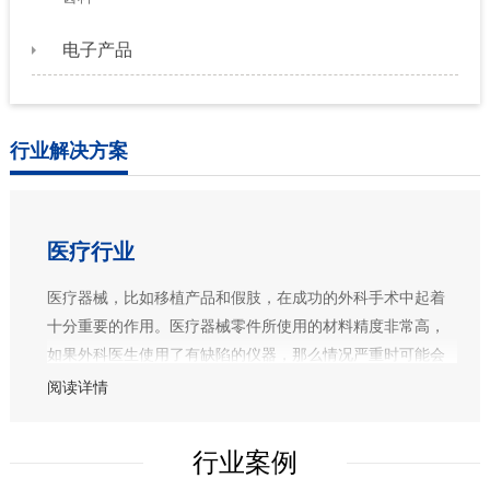
电子产品
行业解决方案
医疗行业
医疗器械，比如移植产品和假肢，在成功的外科手术中起着
十分重要的作用。医疗器械零件所使用的材料精度非常高，
如果外科医生使用了有缺陷的仪器，那么情况严重时可能会
使病人陷入极大的危险之中。用于加工医疗器械的刀具在很
阅读详情
大程度上决定着医疗器械的质量。高度耐腐蚀和耐磨损的钛
合金、不锈钢与特殊合金是对高效切削的典型挑战。针对这
行业案例
些应用特点，我们开发了先进刀具和技术。我们用于加工植