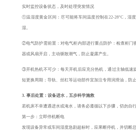
实时监控设备状态，及时处理突发情况
①温湿度黄金区间：尽可能将车间温度控制在22-28°C，湿
湿。
②电气防护需前置：对电气柜内部进行重点防护：检查柜门
器或风扇开启，主动驱散潮气，防止凝露产生。
③开机热机不可少：每天开机后应充分热机，通过主轴低速
短更换周期；导轨、丝杠等运动部件宜加注专用润滑油，防
3. 事后处置：设备进水，五步科学施救
若机床不幸遭遇进水或淹水，请务必遵循以下步骤，切勿自
第一步：立即停机断电
发现设备异常或车间湿度急剧超标时，应果断停机，并切断