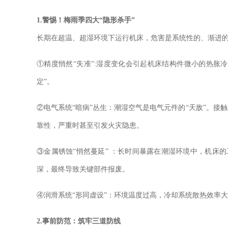
1.警惕！梅雨季四大“隐形杀手”
长期在超温、超湿环境下运行机床，危害是系统性的、渐进
①精度悄然“失准”:湿度变化会引起机床结构件微小的热
定”。
②电气系统“暗病”丛生：潮湿空气是电气元件的“天敌”。
靠性，严重时甚至引发火灾隐患。
③金属锈蚀“悄然蔓延” ：长时间暴露在潮湿环境中，机
深，最终导致关键部件报废。
④润滑系统“形同虚设”：环境温度过高，冷却系统散热效率
2.事前防范：筑牢三道防线