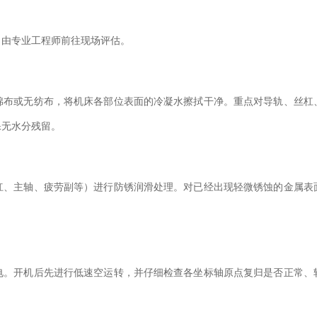
，由专业工程师前往现场评估。
棉布或无纺布，将机床各部位表面的冷凝水擦拭干净。重点对导轨、丝杠
保无水分残留。
杠、主轴、疲劳副等）进行防锈润滑处理。对已经出现轻微锈蚀的金属表
电。开机后先进行低速空运转，并仔细检查各坐标轴原点复归是否正常、