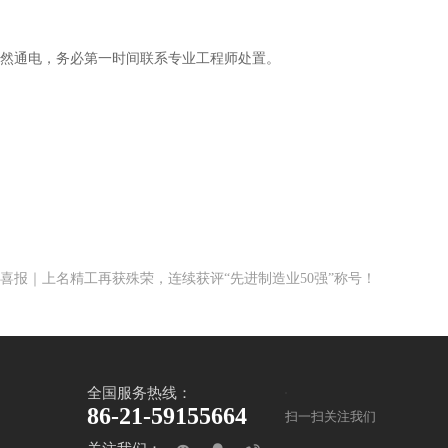
贸然通电，务必第一时间联系专业工程师处置。
喜报｜上名精工再获殊荣，连续获评“先进制造业50强”称号！
全国服务热线：
86-21-59155664
扫一扫关注我们