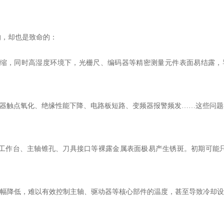
的，却也是致命的：
胀冷缩，同时高湿度环境下，光栅尺、编码器等精密测量元件表面易结露，
接触器触点氧化、绝缘性能下降、电路板短路、变频器报警频发……这些问题
床的工作台、主轴锥孔、刀具接口等裸露金属表面极易产生锈斑。初期可能
大幅降低，难以有效控制主轴、驱动器等核心部件的温度，甚至导致冷却