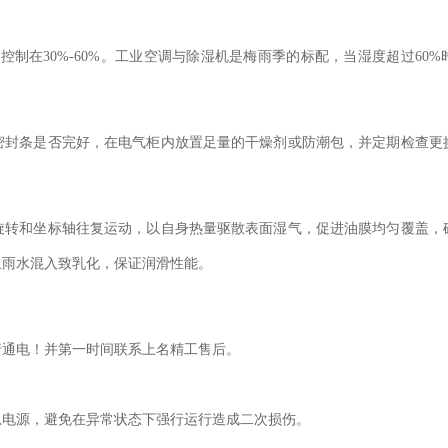
度控制在30%-60%。工业空调与除湿机是梅雨季的标配，当湿度超过6
密封条是否完好，在电气柜内放置足量的干燥剂或防潮包，并定期检查更
旋转和坐标轴往复运动，以自身热量驱散表面湿气，促进油膜均匀覆盖，
止雨水混入致乳化，保证润滑性能。
行通电！并第一时间联系上名精工售后。
总电源，避免在异常状态下强行运行造成二次损伤。