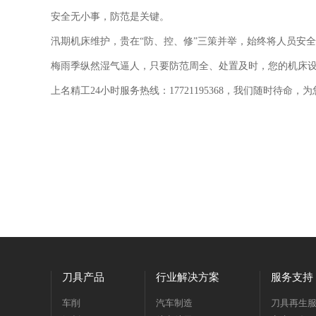
安全无小事，防范是关键。
汛期机床维护，贵在“防、控、修”三策并举，始终将人员安
梅雨季纵然湿气逼人，只要防范周全、处置及时，您的机床
上名精工24小时服务热线：17721195368，我们随时待命
刀具产品
行业解决方案
服务支持
车削
汽车制造
刀具再生