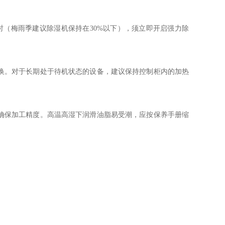
0%时（梅雨季建议除湿机保持在30%以下），须立即开启强力除
换。对于长期处于待机状态的设备，建议保持控制柜内的加热
确保加工精度。高温高湿下润滑油脂易受潮，应按保养手册缩